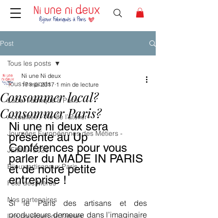
Post
Tous les posts
Ni une Ni deux
Tous les posts
17 mai 2017
1 min de lecture
Consommer local?
Label Fabriqué à Paris
Consommer Paris?
Actualités / Vie de l’atelier
Ni une ni deux sera 
Journées Européennes des Métiers -
présente au Up 
Conférences pour vous 
JEMMA 2026
parler du MADE IN PARIS 
Bijoux artisanaux Paris
et de notre petite 
entreprise !
Fête des Mères
Nos partenaires
Si le Paris des artisans et des 
producteurs demeure dans l’imaginaire 
Les coulisses de l'atelier