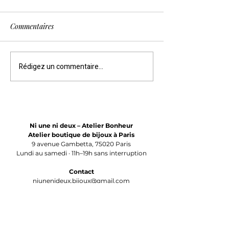
Commentaires
Rédigez un commentaire...
« C'est ici que vous
Pourquoi choisir 
fabriquez vraiment tous
fabriqués à Paris
ces bijoux ? » Découvrez
notre atelier de bijoux à
Paris
Ni une ni deux – Atelier Bonheur
Atelier boutique de bijoux à Paris
9 avenue Gambetta, 75020 Paris
Lundi au samedi · 11h–19h sans interruption
Contact
niunenideux.bijoux@gmail.com
+33 6 22 62 82 46