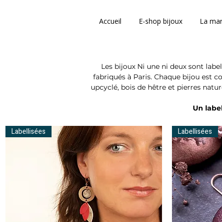
Accueil
E-shop bijoux
La ma
Les bijoux Ni une ni deux sont labell
fabriqués à Paris. Chaque bijou est c
upcyclé, bois de hêtre et pierres nature
Un label
Labellisées
Labellisées