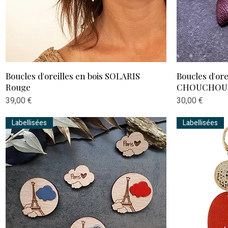
Aperçu rapide
Boucles d'oreilles en bois SOLARIS
Boucles d'ore
Rouge
CHOUCHOUS 
Prix
Prix
39,00 €
30,00 €
Labellisées
Labellisées