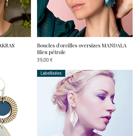
Aperçu rapide
HAKRAS
Boucles d'oreilles oversizes MANDALA
Bleu pétrole
Prix
39,00 €
Labellisées