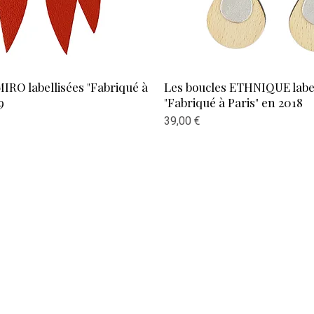
Aperçu rapide
Aperçu rapide
IRO labellisées "Fabriqué à
Les boucles ETHNIQUE label
9
"Fabriqué à Paris" en 2018
Prix
39,00 €