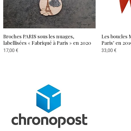
Aperçu rapide
Broches PARIS sous les nuages,
Les boucles M
labellisées « Fabriqué à Paris » en 2020
Paris" en 201
Prix
Prix
17,00 €
33,00 €