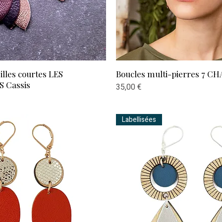
Aperçu rapide
Aperçu rapide
illes courtes LES
Boucles multi-pierres 7 C
Cassis
Prix
35,00 €
Labellisées