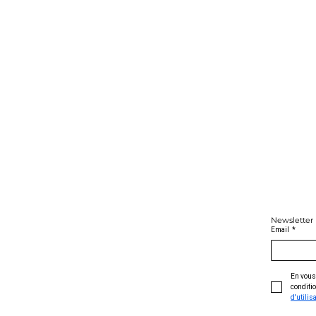
Newsletter
Email
*
En vous 
conditio
d'utilis