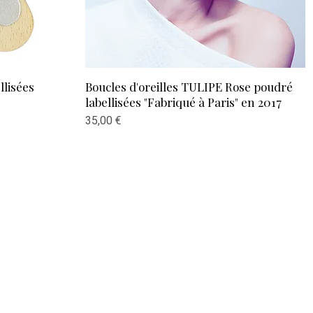
Aperçu rapide
lisées
Boucles d'oreilles TULIPE Rose poudré
labellisées "Fabriqué à Paris" en 2017
Prix
35,00 €