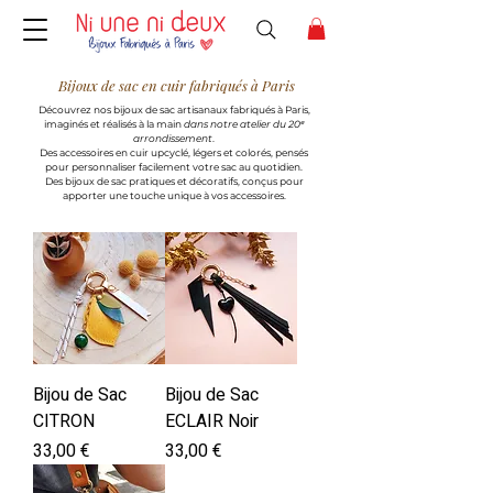
Bijoux de sac en cuir fabriqués à Paris
Découvrez nos bijoux de sac artisanaux fabriqués à Paris,
imaginés et réalisés à la main
dans notre atelier du 20ᵉ
arrondissement
.
Des accessoires en cuir upcyclé, légers et colorés, pensés
pour personnaliser facilement votre sac au quotidien.
Des bijoux de sac pratiques et décoratifs, conçus pour
apporter une touche unique à vos accessoires.
Bijou de Sac
Bijou de Sac
CITRON
ECLAIR Noir
Prix
Prix
33,00 €
33,00 €