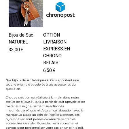
Bijou de Sac
OPTION
NATUREL
LIVRAISON
EXPRESS EN
Prix
33,00 €
CHRONO
RELAIS
Prix
6,50 €
Nos bijoux de sac fabriqués à Paris apportent une
touche originale et colorée à vos accessoires du
quotidien.
Chaque création est réalisée à la main dans notre
atelier de bijoux à Paris
, à partir de cuir upcyclé et de
matériaux soigneusement sélectionnés.
Imaginés par
Ni une ni deux
en collaboration avec la
marque
La Baïta
au sein de l’
Atelier Bonheur
, ces
bijoux de sac sont pensés comme de véritables
accessoires de style : légers, faciles à accrocher et
conçus pour personnaliser votre sac en un clin d’œil.