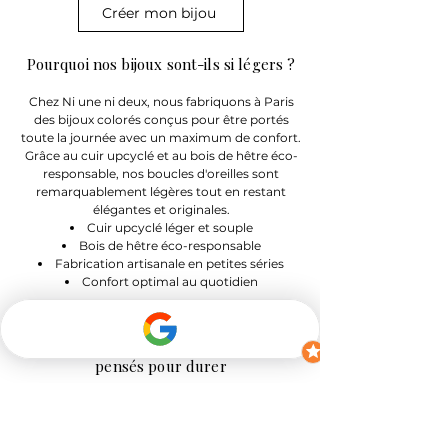
Créer mon bijou
Pourquoi nos bijoux sont-ils si légers ?
Chez Ni une ni deux, nous fabriquons à Paris
des bijoux colorés conçus pour être portés
toute la journée avec un maximum de confort.
Grâce au cuir upcyclé et au bois de hêtre éco-
responsable, nos boucles d'oreilles sont
remarquablement légères tout en restant
élégantes et originales.
Cuir upcyclé léger et souple
Bois de hêtre éco-responsable
Fabrication artisanale en petites séries
Confort optimal au quotidien
Des bijoux fabriqués à Paris,
pensés pour durer
Depuis 2013, nous créons et fabriquons à la
main des bijoux artisanaux dans notre atelier
parisien du 20ᵉ arrondissement.