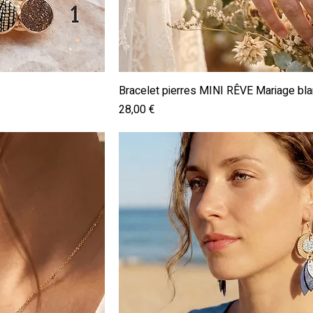
pide
Aperçu rapide
Bracelet pierres MINI RÊVE Mariage bl
Prix
28,00 €