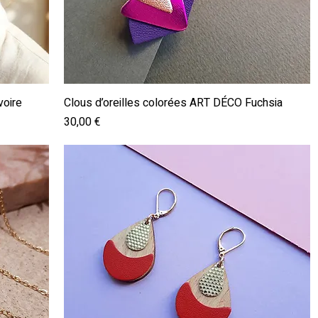
Aperçu rapide
voire
Clous d’oreilles colorées ART DÉCO Fuchsia
Prix
30,00 €