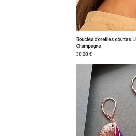
Aperçu ra
Boucles d'oreilles courte
Champagne
Prix
30,00 €