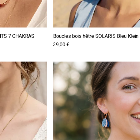
pide
Aperçu rapide
INTS 7 CHAKRAS
Boucles bois hêtre SOLARIS Bleu Klein
Prix
39,00 €