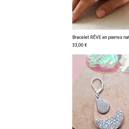
Aperçu ra
Bracelet RÊVE en pierres na
Prix
33,00 €