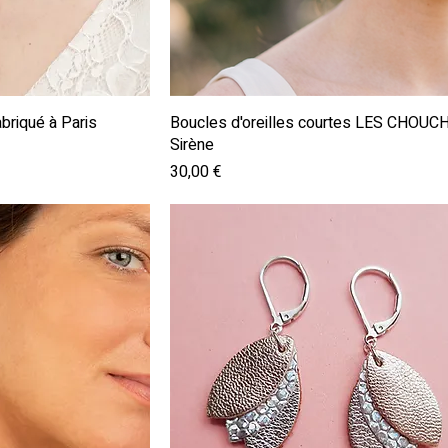
pide
Aperçu rapide
riqué à Paris
Boucles d'oreilles courtes LES CHOU
Sirène
Prix
30,00 €