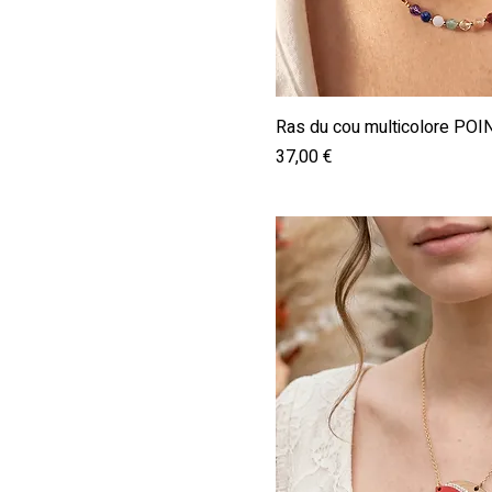
Aperçu ra
Ras du cou multicolore PO
Prix
37,00 €