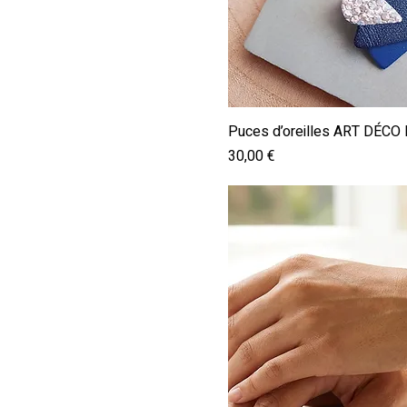
Aperçu ra
Puces d’oreilles ART DÉCO 
Prix
30,00 €