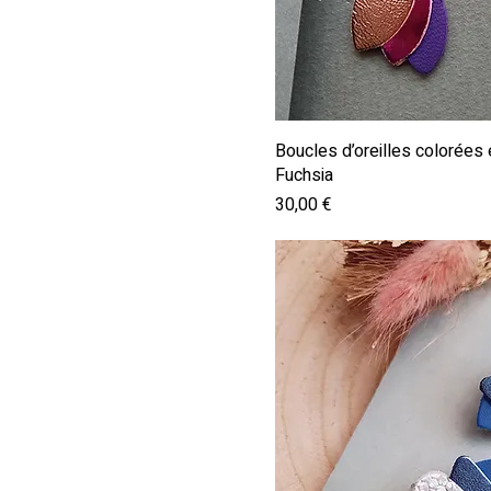
Aperçu ra
Boucles d’oreilles colorée
Fuchsia
Prix
30,00 €