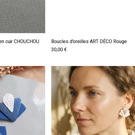
pide
Aperçu rapide
s en cuir CHOUCHOU
Boucles d’oreilles ART DÉCO Rouge
Prix
30,00 €