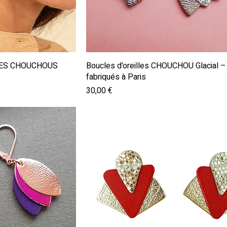
pide
Aperçu rapide
s LES CHOUCHOUS
Boucles d’oreilles CHOUCHOU Glacial – 
fabriqués à Paris
Prix
30,00 €