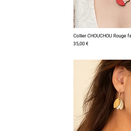
Aperçu ra
Collier CHOUCHOU Rouge fab
Prix
35,00 €