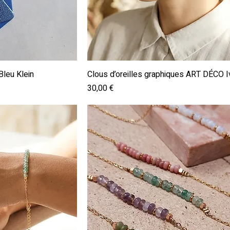
pide
Aperçu rapide
Bleu Klein
Clous d’oreilles graphiques ART DÉCO I
Prix
30,00 €