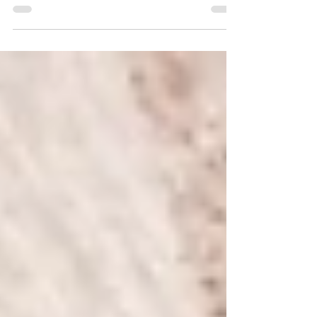
Vous possédez une carte cadeau éthi'Kdo ? Passez
nous rendre visite à l'atelier Bonheur à Paris 20 et
utilisez-la pour vous offrir un bijou Ni une ni deux,
bijoux artisanaux fabriqués à Paris. Une idée
originale pour trouver un cadeau créateur, durable
et plein de couleurs.