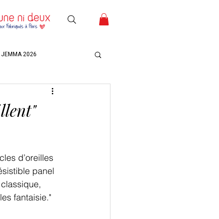
JEMMA 2026
llent"
les d’oreilles 
ésistible panel 
 classique, 
es fantaisie."