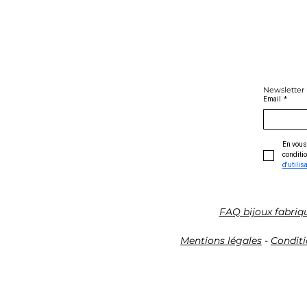
Newsletter
Email
*
En vous 
conditio
d'utilis
FAQ bijoux fabriq
Mentions légales
-
Conditi