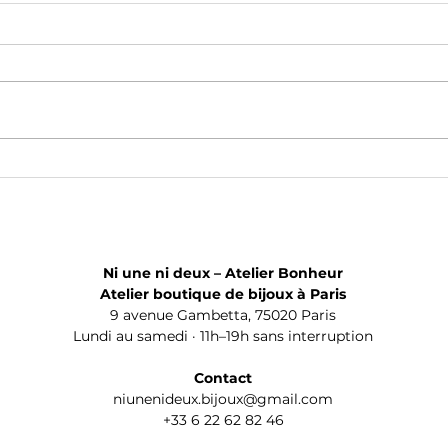
« C'est ici que vous fabriquez
Pourq
vraiment tous ces bijoux ? »
fabri
Découvrez notre atelier de
bijoux à Paris
Ni une ni deux – Atelier Bonheur
Atelier boutique de bijoux à Paris
9 avenue Gambetta, 75020 Paris
Lundi au samedi · 11h–19h sans interruption
Contact
niunenideux.bijoux@gmail.com
+33 6 22 62 82 46