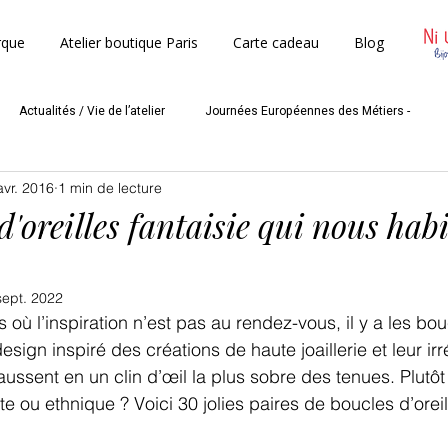
rque
Atelier boutique Paris
Carte cadeau
Blog
Actualités / Vie de l’atelier
Journées Européennes des Métiers -
avr. 2016
1 min de lecture
Mères
Nos partenaires
Les coulisses de l'atelier
d'oreilles fantaisie qui nous habi
sept. 2022
 où l’inspiration n’est pas au rendez-vous, il y a les bouc
esign inspiré des créations de haute joaillerie et leur irr
aussent en un clin d’œil la plus sobre des tenues. Plutôt
ou ethnique ? Voici 30 jolies paires de boucles d’oreill