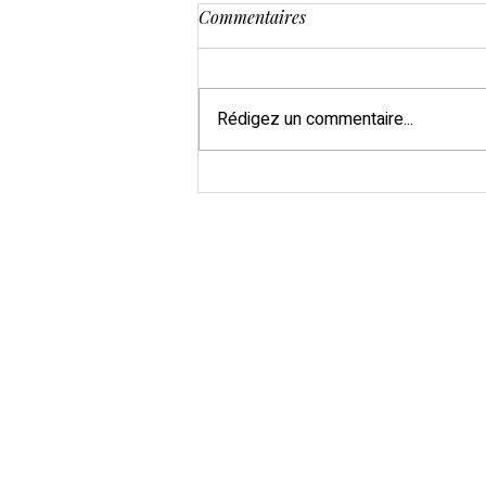
Commentaires
Rédigez un commentaire...
Nolwenn et Songül : deux
créatrices, un savoir-faire
partagé, pour vous accueillir
toute l'année.