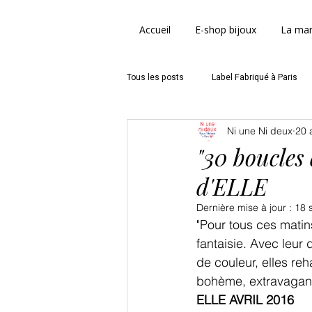
Accueil
E-shop bijoux
La ma
Tous les posts
Label Fabriqué à Paris
Ni une Ni deux
20 
Bijoux artisanaux Paris
Fête des 
"30 boucles 
d'ELLE
Dernière mise à jour :
18 
"Pour tous ces matins
fantaisie. Avec leur d
de couleur, elles reh
bohème, extravagante 
ELLE AVRIL 2016