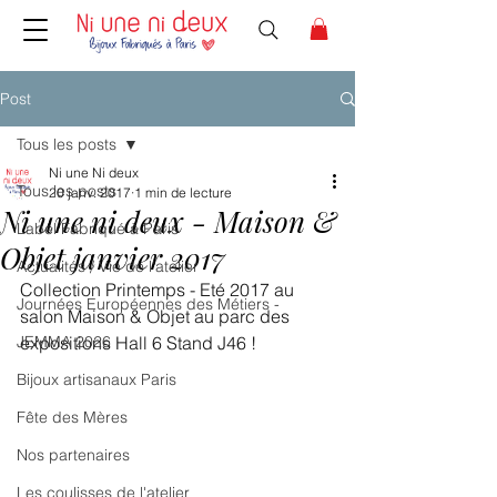
Post
Tous les posts
Ni une Ni deux
Tous les posts
20 janv. 2017
1 min de lecture
Ni une ni deux - Maison &
Label Fabriqué à Paris
Objet janvier 2017
Actualités / Vie de l’atelier
Collection Printemps - Eté 2017 au 
Journées Européennes des Métiers -
salon Maison & Objet au parc des 
JEMMA 2026
expositions Hall 6 Stand J46 !
Bijoux artisanaux Paris
Fête des Mères
Nos partenaires
Les coulisses de l'atelier