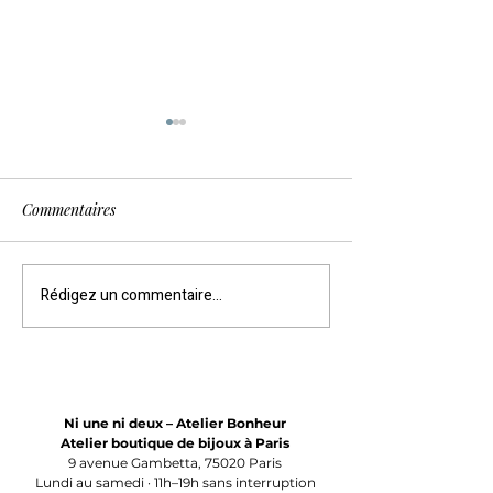
Commentaires
Rédigez un commentaire...
« C'est ici que vous
Pourquoi choisir 
fabriquez vraiment tous
fabriqués à Paris
ces bijoux ? » Découvrez
notre atelier de bijoux à
Paris
Ni une ni deux – Atelier Bonheur
Atelier boutique de bijoux à Paris
9 avenue Gambetta, 75020 Paris
Lundi au samedi · 11h–19h sans interruption