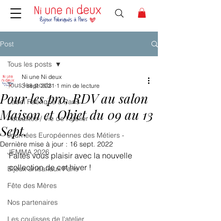
Post
Tous les posts
Ni une Ni deux
Tous les posts
3 sept. 2021
1 min de lecture
Pour les pro, RDV au salon
Label Fabriqué à Paris
Maison et Objet du 09 au 13
Actualités / Vie de l’atelier
Sept.
Journées Européennes des Métiers -
Dernière mise à jour :
16 sept. 2022
JEMMA 2026
Faites vous plaisir avec la nouvelle 
collection de cet hiver !
Bijoux artisanaux Paris
Fête des Mères
Nos partenaires
Les coulisses de l'atelier