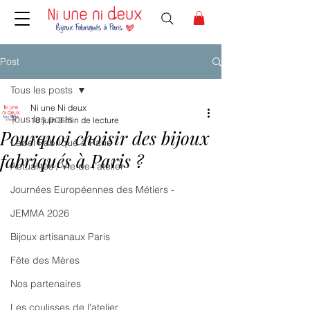
Post
Tous les posts
Ni une Ni deux
Tous les posts
18 juin
3 min de lecture
Pourquoi choisir des bijoux
Label Fabriqué à Paris
fabriqués à Paris ?
Actualités / Vie de l’atelier
Journées Européennes des Métiers -
JEMMA 2026
Bijoux artisanaux Paris
Fête des Mères
Nos partenaires
Les coulisses de l'atelier