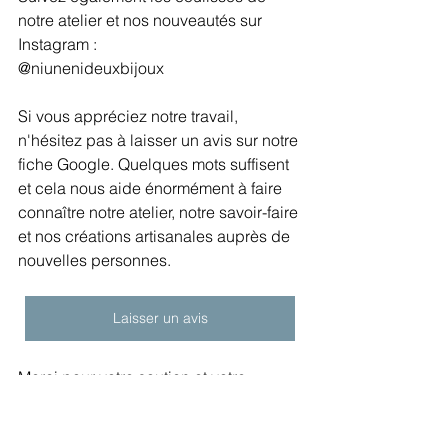
notre atelier et nos nouveautés sur 
Instagram :
@niunenideuxbijoux
Si vous appréciez notre travail, 
n'hésitez pas à laisser un avis sur notre 
fiche Google. Quelques mots suffisent 
et cela nous aide énormément à faire 
connaître notre atelier, notre savoir-faire 
et nos créations artisanales auprès de 
nouvelles personnes.
Laisser un avis
Merci pour votre soutien et votre 
confiance depuis toutes ces années.
À très bientôt chez Ni une ni deux!
bijoux fabriqués à Paris
bijoux artisanaux Paris