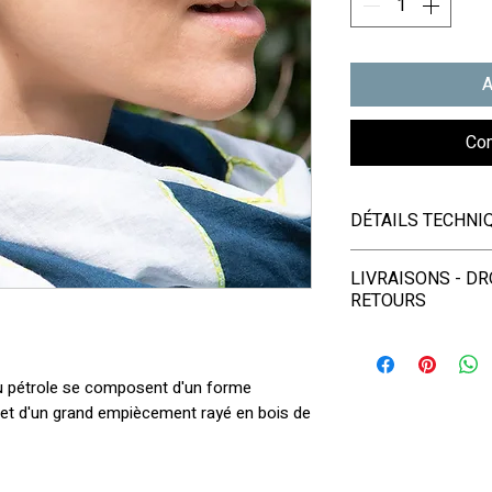
A
Co
DÉTAILS TECHNI
✦ Ce bijou est créé
LIVRAISONS - DR
RETOURS
✦ Matériaux :
- Bois de Hêtre i
- LIVRAISONS
et de manière éco
u pétrole se composent d'un forme
- Cuir issu de ress
EN FRANCE et D
 et d'un grand empiècement rayé en bois de
Françaises.
Envoi postal
OFFE
- Les clous d’oreil
4ème bijou en Co
légers et d’avoir u
expédiées sous 1 