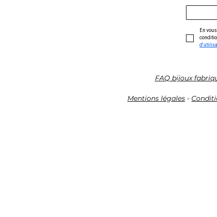
En vous 
conditio
d'utilis
FAQ bijoux fabriq
Mentions légales
-
Conditi