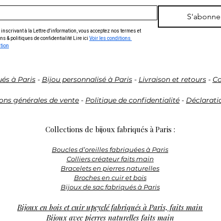
le Client peut ren
S'abonne
commande sans jus
inscrivant à la Lettre d'information, vous acceptez nos termes et 
ns & politiques de confidentialité Lire ici 
Voir les conditions 
Le Client peut exer
ation
l’exception du tran
rétractation dans 
la réception du Pro
ués à Paris
-
Bijou personnalisé à Paris
-
Livraison et retours
-
Co
ons générales de vente
-
Politique de confidentialité
-
Déclaratio
Avant l’expiration d
le Vendeur de sa dé
adressant le formul
Collections de bijoux fabriqués à Paris :
bas des présentes
rempli, soit en lui
Boucles d’oreilles fabriquées à Paris
Colliers créateur faits main
clairement et sans
Bracelets en pierres naturelles
mentionnant le 
Broches en cuir et bois
l’adresse électron
Bijoux de sac fabriqués à Paris
: niunenideux.bijo
Bijoux en bois et cuir upcyclé fabriqués à Paris, faits main
Bijoux avec pierres naturelles faits main