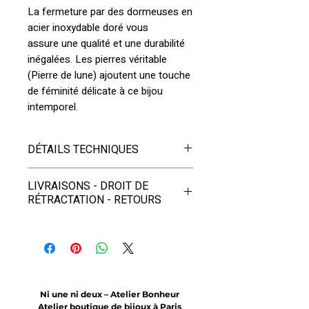
La fermeture par des dormeuses en
acier inoxydable doré vous
assure une qualité et une durabilité
inégalées. Les pierres véritable
(Pierre de lune) ajoutent une touche
de féminité délicate à ce bijou
intemporel.
DÉTAILS TECHNIQUES
Hauteur : 3,8 cm
LIVRAISONS - DROIT DE
Matériaux :
RÉTRACTATION - RETOURS
- Pierres naturelles irrégulières :
Pierre de lune.
- LIVRAISONS
- Apprêts en acier inoxydable
doré, résistants à l'eau, qui allient
EN FRANCE et DOM-TOM
solidité et durabilité.
Envoi postal
OFFERT
en lettre
Ce bijou est créé et fabriqué à
suivie et à partir du 4ème bijou en
Ni une ni deux – Atelier Bonheur
Paris
Atelier boutique de bijoux à Paris