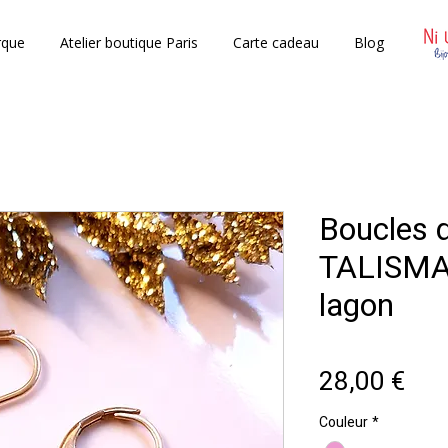
rque
Atelier boutique Paris
Carte cadeau
Blog
Boucles d
TALISMAN
lagon
Prix
28,00 €
Couleur
*