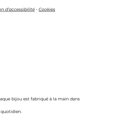
ique suivante
ux@gmail.com
n d’accessibilité
-
Cookies
ivent être renvoyés, en parfait
dans les
14 jours
suivant la
a décision de rétractation du
A.S. Paname Blues)
ta
ibilité de choisir le transporteur
est en conséquence recommandé
Chaque bijou est fabriqué à la main dans
reuve de ce retour, ce qui
roduits soient retournés avec
 quotidien.
 par tout autre moyen donnant date