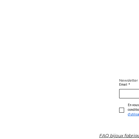
Newsletter
Email
*
En vous 
conditio
d'utilis
FAQ bijoux fabriq