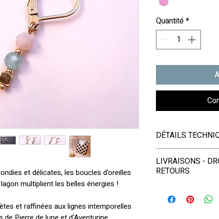
Quantité
*
A
Co
DÉTAILS TECHNI
Hauteur : 3,5 cm
LIVRAISONS - DR
Matériaux :
RETOURS
ondies et délicates, les boucles d'oreilles
- Pierres naturelle
agon multiplient les belles énergies !
d'Aventurine.
- LIVRAISONS
- Apprêts en acier
ètes et raffinées aux lignes intemporelles
l'eau, qui allient so
EN FRANCE et D
 de Pierre de lune et d'Aventurine.