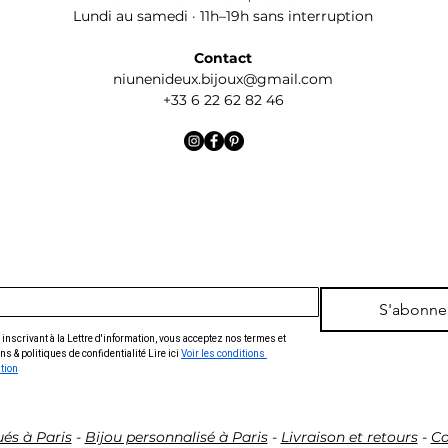
Lundi au samedi · 11h–19h sans interruption
- DROIT DE RÉTR
Conformément aux 
Contact
221-18 et suivant
niunenideux.bijoux@gmail.com
le Client peut ren
+33 6 22 62 82 46
commande sans jus
Le Client peut exer
l’exception du tran
rétractation dans 
la réception du Pro
Avant l’expiration d
le Vendeur de sa dé
S'abonne
adressant le formul
inscrivant à la Lettre d'information, vous acceptez nos termes et 
bas des présentes
ns & politiques de confidentialité Lire ici 
Voir les conditions 
ation
rempli, soit en lui
clairement et sans
mentionnant le 
ués à Paris
-
Bijou personnalisé à Paris
-
Livraison et retours
-
Co