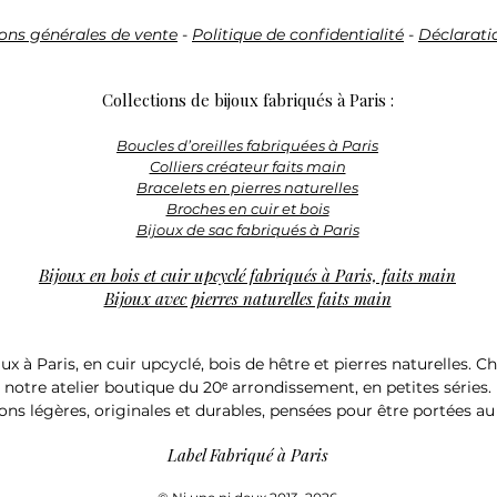
l’adresse électron
: niunenideux.bijo
ons générales de vente
-
Politique de confidentialité
-
Déclaratio
Le(s) Produit(s) do
Collections de bijoux fabriqués à Paris :
état, au plus tard 
communication de l
Boucles d’oreilles fabriquées à Paris
Client à :
Colliers créateur faits main
Bracelets en pierres naturelles
Broches en cuir et bois
Ni une ni deux (S.
Bijoux de sac fabriqués à Paris
9 Avenue Gambet
75020 Paris ​
Bijoux en bois et cuir upcyclé fabriqués à Paris, faits main
Bijoux avec pierres naturelles faits main
Le Client a la poss
de son choix. Il 
ux à Paris, en cuir upcyclé, bois de hêtre et pierres naturelles. 
de se ménager la p
notre atelier boutique du 20ᵉ arrondissement, en petites séries.
suppose que les P
ons légères, originales et durables, pensées pour être portées au
suivi de colis, ou
Label Fabriqué à Paris
certaine.