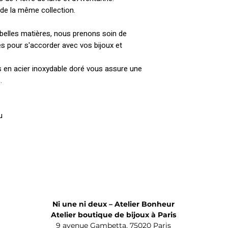
Ce bijou est créé e
Envoi postal
OFFE
t de la même collection.
Livré dans une po
4ème bijou en Co
recyclé, kraft, encre
expédiées sous 1 
belles matières, nous prenons soin de
Tous nos bijoux son
force majeure ou 
es pour s'accorder avec vos bijoux et
qui sont clairemen
ligne). Toutes nos
 en acier inoxydable doré vous assure une
Poste.
s.
Le délai d’achemi
u
sont donnés par La 
de 1 à 3 jours.
MONDE (hors zones
Frais d'envoi 4€. E
partir du 4ème bijo
destination le per
Ni une ni deux – Atelier Bonheur
Atelier boutique de bijoux à Paris
9 avenue Gambetta, 75020 Paris