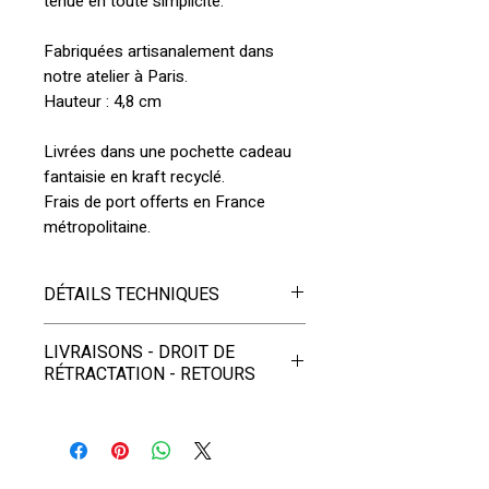
tenue en toute simplicité.
Fabriquées artisanalement dans
notre atelier à Paris.
Hauteur : 4,8 cm
Livrées dans une pochette cadeau
fantaisie en kraft recyclé.
Frais de port offerts en France
métropolitaine.
DÉTAILS TECHNIQUES
Ce bijou est créé et fabriqué à
LIVRAISONS - DROIT DE
Paris.
RÉTRACTATION - RETOURS
Matériaux :
- LIVRAISONS
- Cuir issu de ressourceries et
recycleries Françaises.
EN FRANCE et DOM-TOM