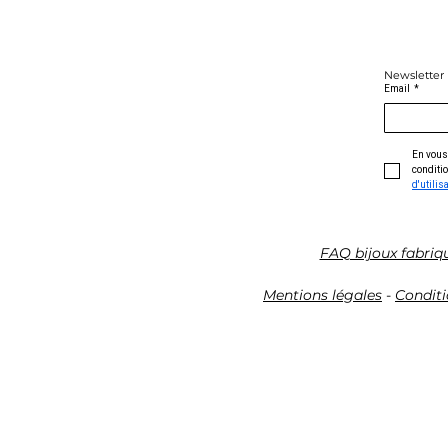
Newsletter
Email
*
En vous 
conditio
d'utilis
FAQ bijoux fabriq
Mentions légales
-
Conditi