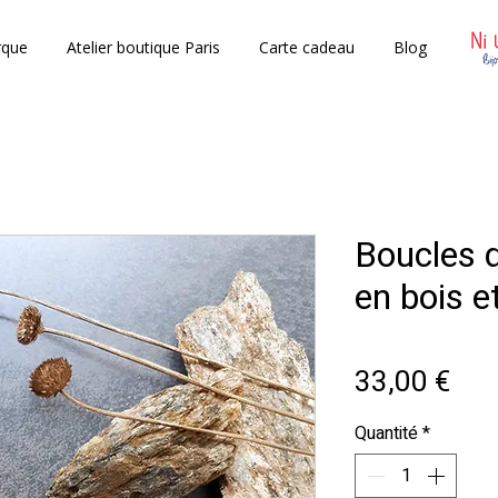
rque
Atelier boutique Paris
Carte cadeau
Blog
Boucles d
en bois e
Prix
33,00 €
Quantité
*