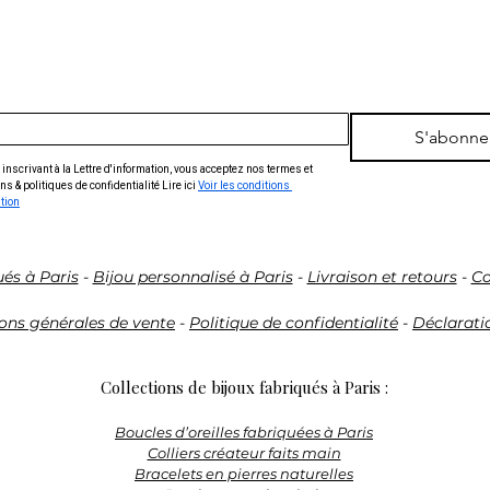
l’exception du tran
rétractation dans 
la réception du Pro
Avant l’expiration d
S'abonne
le Vendeur de sa dé
adressant le formul
inscrivant à la Lettre d'information, vous acceptez nos termes et 
ns & politiques de confidentialité Lire ici 
Voir les conditions 
bas des présentes
ation
rempli, soit en lui
clairement et sans
mentionnant le 
ués à Paris
-
Bijou personnalisé à Paris
-
Livraison et retours
-
Co
l’adresse électron
ons générales de vente
-
Politique de confidentialité
-
Déclaratio
: niunenideux.bijo
Le(s) Produit(s) do
Collections de bijoux fabriqués à Paris :
état, au plus tard 
Boucles d’oreilles fabriquées à Paris
communication de l
Colliers créateur faits main
Client à :
Bracelets en pierres naturelles