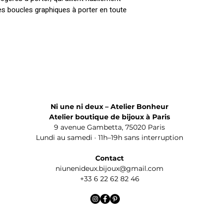
ligne). Toutes nos
es boucles graphiques à porter en toute
Dimensions : haute
Poste.
Livré dans une po
Le délai d’achemi
recyclé, kraft, encre
sont donnés par La 
de 1 à 3 jours.
Conseils d'entretie
le parfum.
MONDE (hors zones
Tous nos bijoux son
Frais d'envoi 4€. E
Ni une ni deux – Atelier Bonheur
partir du 4ème bijo
Atelier boutique de bijoux à Paris
destination le per
9 avenue Gambetta, 75020 Paris
Lundi au samedi · 11h–19h sans interruption
DROIT DE RÉTRAC
Conformément aux 
Contact
221-18 et suivant
niunenideux.bijoux@gmail.com
+33 6 22 62 82 46
le Client peut ren
commande sans jus
Le Client peut exer