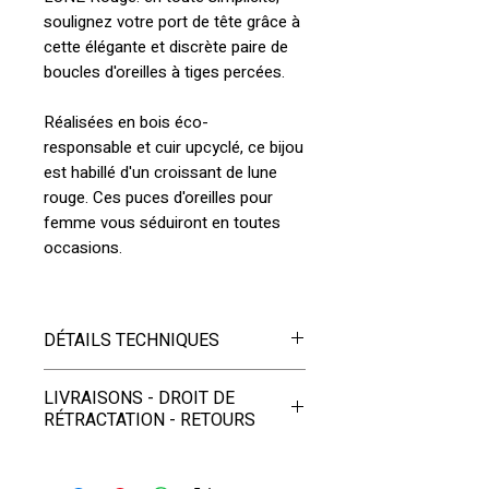
soulignez votre port de tête grâce à
cette élégante et discrète paire de
boucles d'oreilles à tiges percées.
Réalisées en bois éco-
responsable et cuir upcyclé, ce bijou
est habillé d'un croissant de lune
rouge. Ces puces d'oreilles pour
femme vous séduiront en toutes
occasions.
DÉTAILS TECHNIQUES
Ce bijou est créé et fabriqué à
LIVRAISONS - DROIT DE
Paris
RÉTRACTATION - RETOURS
Matériaux :
- LIVRAISONS
- Bois de Hêtre issu de forêts