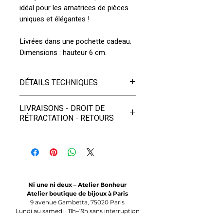
idéal pour les amatrices de pièces
uniques et élégantes !
Livrées dans une pochette cadeau.
Dimensions : hauteur 6 cm.
DÉTAILS TECHNIQUES
Ce bijou est créé et fabriqué à
LIVRAISONS - DROIT DE
Paris.
RÉTRACTATION - RETOURS
Matériaux :
- LIVRAISONS
- Bois de Hêtre issu de forêts
gérées durablement et de manière
EN FRANCE et DOM-TOM
éco-responsable.
Envoi postal
OFFERT
en lettre
- Cuir issu de ressourceries et
suivie et à partir du 4ème bijou en
Ni une ni deux – Atelier Bonheur
recycleries Françaises.
Colissimo. Les commandes sont
Atelier boutique de bijoux à Paris
9 avenue Gambetta, 75020 Paris
- Boucles d'oreilles fermées par
expédiées sous 1 à 2 jours
Lundi au samedi · 11h–19h sans interruption