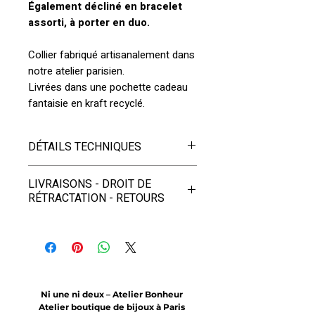
Également décliné en bracelet
assorti, à porter en duo.
Collier fabriqué artisanalement dans
notre atelier parisien.
Livrées dans une pochette cadeau
fantaisie en kraft recyclé.
DÉTAILS TECHNIQUES
Matériaux :
LIVRAISONS - DROIT DE
- Chaîne et apprêts en acier
RÉTRACTATION - RETOURS
inoxydable doré, résistants à l'eau,
qui allient solidité et durabilité.
- LIVRAISONS
- Fermeture: Mousqueton.-
Longueur du collier: 42 cm +
EN FRANCE et DOM-TOM
chaînette d’extension de 5 cm
Envoi postal
OFFERT
en lettre
Ce bijou est créé et fabriqué à
suivie et à partir du 4ème bijou en
Ni une ni deux – Atelier Bonheur
Paris.
Colissimo. Les commandes sont
Atelier boutique de bijoux à Paris