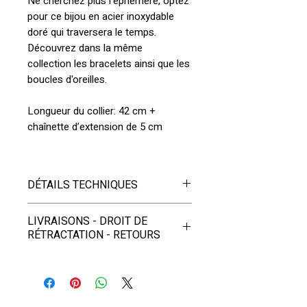
Ne cherchez plus l'éphémère, optez
pour ce bijou en acier inoxydable
doré qui traversera le temps.
Découvrez dans la même
collection les bracelets ainsi que les
boucles d'oreilles.
Longueur du collier: 42 cm +
chaînette d’extension de 5 cm
DÉTAILS TECHNIQUES
Matériaux :
LIVRAISONS - DROIT DE
- Pierres naturelles rondes et
RÉTRACTATION - RETOURS
facettées: d'aventurine et pierres
de Lune
- LIVRAISONS
- Chaîne en acier inoxydable
doré, résistants à l'eau, qui allient
EN FRANCE et DOM-TOM