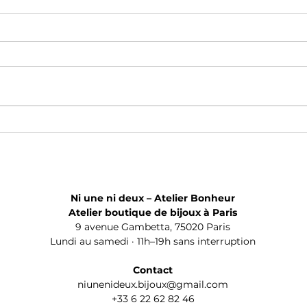
« C'est ici que vous fabriquez
Pourq
vraiment tous ces bijoux ? »
fabri
Découvrez notre atelier de
bijoux à Paris
Ni une ni deux – Atelier Bonheur
Atelier boutique de bijoux à Paris
9 avenue Gambetta, 75020 Paris
Lundi au samedi · 11h–19h sans interruption
Contact
niunenideux.bijoux@gmail.com
+33 6 22 62 82 46