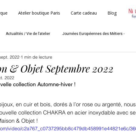
rque
Atelier boutique Paris
Carte cadeau
Blog
Actualités / Vie de l’atelier
Journées Européennes des Métiers -
sept. 2022
1 min de lecture
Mères
Nos partenaires
Les coulisses de l'atelier
on & Objet Septembre 2022
ct. 2022
elle collection Automne-hiver !
ijoux, en cuir et bois, dorés à l’or rose ou argenté, nou
nouvelle collection CHAKRA en acier inoxydable avec se
Maison & Objet !
tic.com/video/c2a767_c0737295bb8c479db458991e44821e6c/36