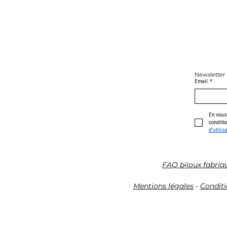
Newsletter
Email
*
En vous 
conditio
d'utilis
FAQ bijoux fabriq
Mentions légales
-
Conditi