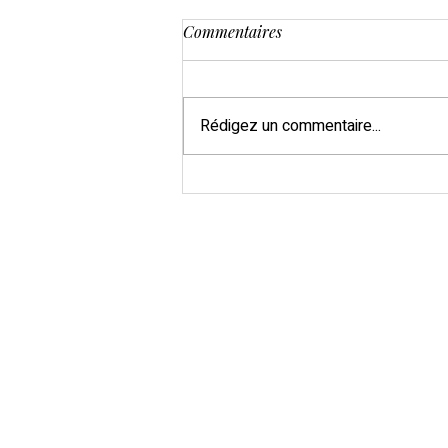
Commentaires
Rédigez un commentaire...
Nolwenn et Songül : deux
créatrices, un savoir-faire
partagé, pour vous accueillir
toute l'année.